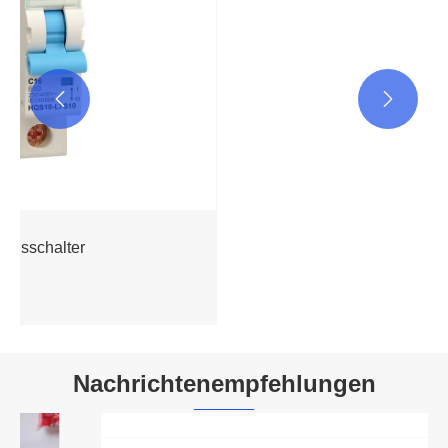


DC L7 Miniatur-Leistungsschalter MCB
Mehr sehen >>
Nachrichtenempfehlungen