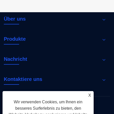
Über uns
Produkte
Nachricht
Kontaktiere uns
X
Wir verwenden Cookies, um Ihnen ein
Links
Sitemap
RSS
XML
besseres Surferlebnis zu bieten, den
Datenschutzrichtlinie