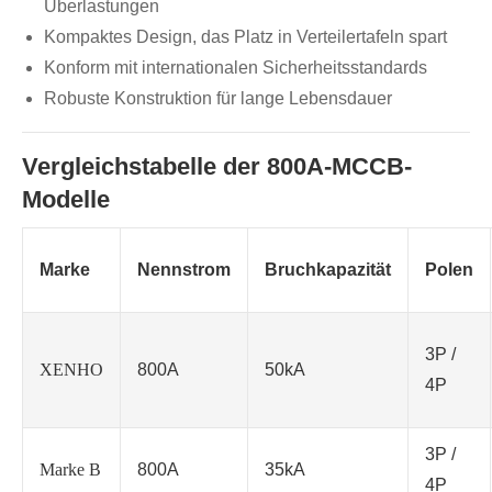
Überlastungen
Kompaktes Design, das Platz in Verteilertafeln spart
Konform mit internationalen Sicherheitsstandards
Robuste Konstruktion für lange Lebensdauer
Vergleichstabelle der 800A-MCCB-
Modelle
Marke
Nennstrom
Bruchkapazität
Polen
3P /
XENHO
800A
50kA
4P
3P /
Marke B
800A
35kA
4P