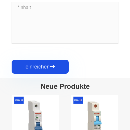
einreichen

Neue Produkte
4-poliger
DC 250A
Schütz
Formgehäuse-
Leistungsschalter