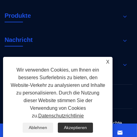
Produkte
Nachricht
X
Kontaktiere uns
Wir verwenden Cookies, um Ihnen ein
besseres Surferlebnis zu bieten, den
Website-Verkehr zu analysieren und Inhalte
Links
Sitemap
RSS
XML
zu personalisieren. Durch die Nutzung
Datenschutzrichtlinie
dieser Website stimmen Sie der
Verwendung von Cookies
zu.
Datenschutzrichtlinie
Copyright © 2026 Holy Flame Group. Alle Rechte
Ablehnen
Akzeptieren
vorbehalten.



