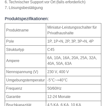
6. Technischer Support vor Ort (falls erforderlich)
7. Lösungsbestätigung
Produktspezifikationen:
Miniatur-Leistungsschalter für
Produktname
Privathaushalte
Pole
1P, 1P+N, 2P, 3P, 3P+N, 4P
Strukturtyp
C45
6A, 10A, 16A, 20A, 25A, 32A,
Ampere
40A, 50A, 63A
Nennspannung (V)
230 V, 400 V
Umgebungstemperatur
-5°C~+40°C
Frequenz
50/60Hz
Garantie
12-24 Monate
Bruchkapazität
4,5 KA, 6 KA, 10 KA