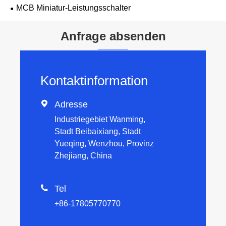
MCB Miniatur-Leistungsschalter
Anfrage absenden
Kontaktinformation

Adresse
Industriegebiet Wanming,
Stadt Beibaixiang, Stadt
Yueqing, Wenzhou, Provinz
Zhejiang, China

Tel
+86-17805770770