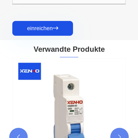
einreichen

Verwandte Produkte
L7 Miniatur-Leistungsschalter
Mehr sehen >>

